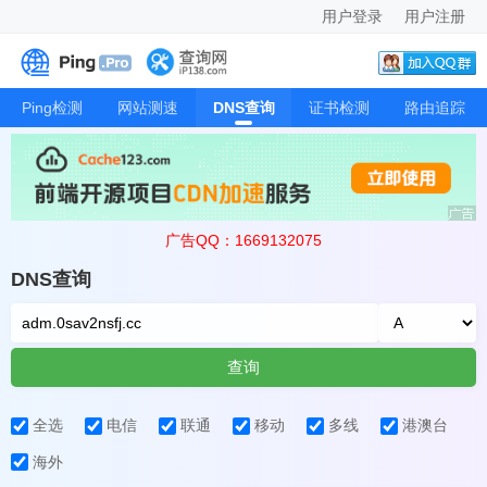
用户登录
用户注册
Ping检测
网站测速
DNS查询
证书检测
路由追踪
广告QQ：1669132075
DNS查询
查询
全选
电信
联通
移动
多线
港澳台
海外