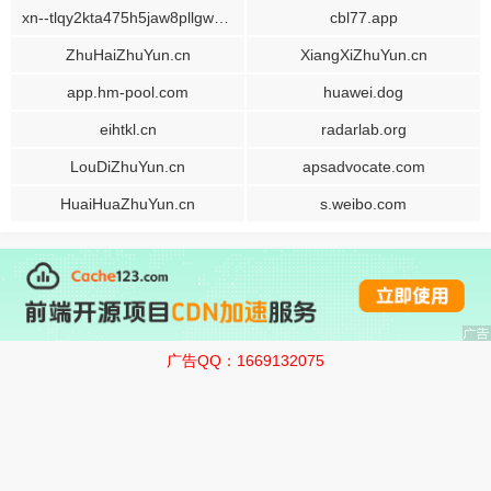
xn--tlqy2kta475h5jaw8pllgwzbc08a.com
cbl77.app
ZhuHaiZhuYun.cn
XiangXiZhuYun.cn
app.hm-pool.com
huawei.dog
eihtkl.cn
radarlab.org
LouDiZhuYun.cn
apsadvocate.com
HuaiHuaZhuYun.cn
s.weibo.com
广告QQ：1669132075