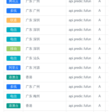
腾讯云
广东 广州
api.predic.fufun
A
无
多线
广东 广州
api.predic.fufun
A
无
联通
广东 深圳
api.predic.fufun
A
无
电信
广东 深圳
api.predic.fufun
A
无
电信
广东 深圳
api.predic.fufun
A
无
移动
广东 深圳
api.predic.fufun
A
无
电信
广东 汕头
api.predic.fufun
A
无
阿里云
广东 河源
api.predic.fufun
A
无
港澳台
香港
api.predic.fufun
A
无
多线
广东 广州
api.predic.fufun
A
无
电信
广东 梅州
api.predic.fufun
A
无
港澳台
香港
api.predic.fufun
A
无