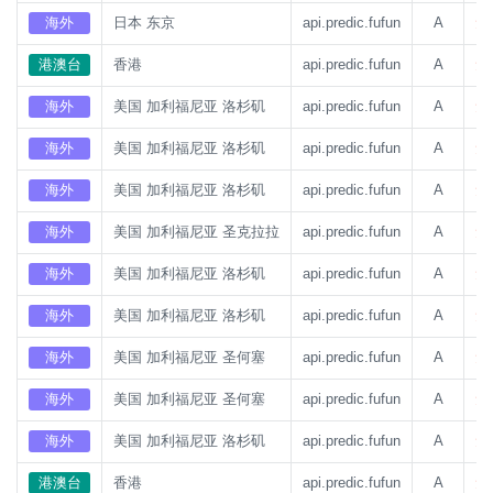
海外
日本 东京
api.predic.fufun
A
无
港澳台
香港
api.predic.fufun
A
无
海外
美国 加利福尼亚 洛杉矶
api.predic.fufun
A
无
海外
美国 加利福尼亚 洛杉矶
api.predic.fufun
A
无
海外
美国 加利福尼亚 洛杉矶
api.predic.fufun
A
无
海外
美国 加利福尼亚 圣克拉拉
api.predic.fufun
A
无
海外
美国 加利福尼亚 洛杉矶
api.predic.fufun
A
无
海外
美国 加利福尼亚 洛杉矶
api.predic.fufun
A
无
海外
美国 加利福尼亚 圣何塞
api.predic.fufun
A
无
海外
美国 加利福尼亚 圣何塞
api.predic.fufun
A
无
海外
美国 加利福尼亚 洛杉矶
api.predic.fufun
A
无
港澳台
香港
api.predic.fufun
A
无