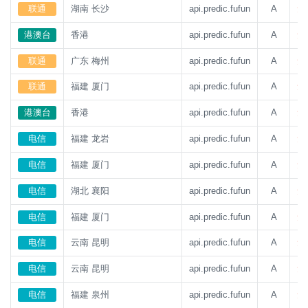
联通
湖南 长沙
api.predic.fufun
A
无
港澳台
香港
api.predic.fufun
A
无
联通
广东 梅州
api.predic.fufun
A
无
联通
福建 厦门
api.predic.fufun
A
无
港澳台
香港
api.predic.fufun
A
无
电信
福建 龙岩
api.predic.fufun
A
无
电信
福建 厦门
api.predic.fufun
A
无
电信
湖北 襄阳
api.predic.fufun
A
无
电信
福建 厦门
api.predic.fufun
A
无
电信
云南 昆明
api.predic.fufun
A
无
电信
云南 昆明
api.predic.fufun
A
无
电信
福建 泉州
api.predic.fufun
A
无