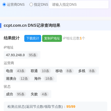
运营商DNS
指定DNS
ccpt.com.cn DNS记录查询结果
结果统计
iP地址总数
1
个
下载统计
复制iP地址
iP地址
47.93.248.0
95条
运营商
电信
43条
联通
10条
移动
8条
多线
8条
港澳台
12条
海外
18条
状态
成功
95条
失败
4条
检测点状态(返回节点数/领取节点数)：
95/99