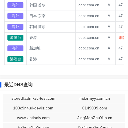
海外
韩国 首尔
ccpt.com.cn
A
47.93
海外
日本 东京
ccpt.com.cn
A
47.93
海外
韩国 首尔
ccpt.com.cn
A
47.93
港澳台
香港
ccpt.com.cn
A
未能获
海外
新加坡
ccpt.com.cn
A
47.93
港澳台
香港
ccpt.com.cn
A
47.93
最近DNS查询
storedl.cdn.ksc-test.com
mdxrmyy.com.cn
100c9n4.ukdevilz.com
0149099.com
www.xintiaolv.com
JingMenZhuYun.cn
EZhouZhuYun.cn
DeZhouZhuYun.cn