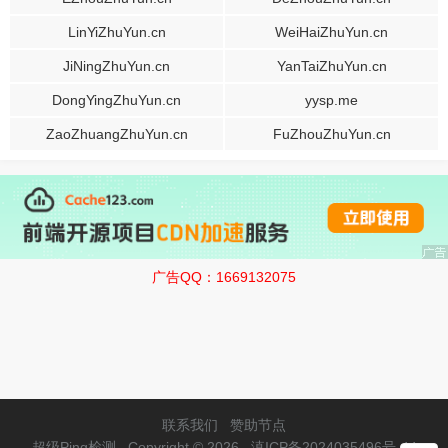
LinYiZhuYun.cn
WeiHaiZhuYun.cn
JiNingZhuYun.cn
YanTaiZhuYun.cn
DongYingZhuYun.cn
yysp.me
ZaoZhuangZhuYun.cn
FuZhouZhuYun.cn
广告QQ：1669132075
联系我们
赞助节点
超级Ping检测
Copyright © 2026
滇ICP备2024035496号-44