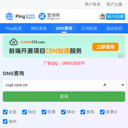
用户登录
用户注册
Ping检测
网站测速
DNS查询
证书检测
路由追踪
广告QQ：1669132075
DNS查询
查询
全选
电信
联通
移动
多线
港澳台
海外