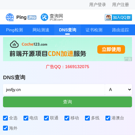
用户登录
用户注册
Ping检测
网站测速
DNS查询
证书检测
路由追踪
广告QQ：1669132075
DNS查询
查询
全选
电信
联通
移动
多线
港澳台
海外