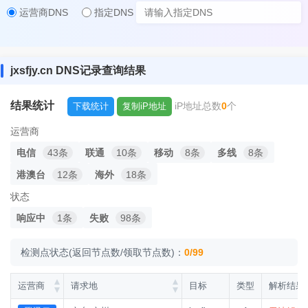
运营商DNS
指定DNS
jxsfjy.cn DNS记录查询结果
结果统计
iP地址总数
0
个
下载统计
复制iP地址
运营商
电信
43条
联通
10条
移动
8条
多线
8条
港澳台
12条
海外
18条
状态
响应中
1条
失败
98条
检测点状态(返回节点数/领取节点数)：
0/99
运营商
请求地
目标
类型
解析结果