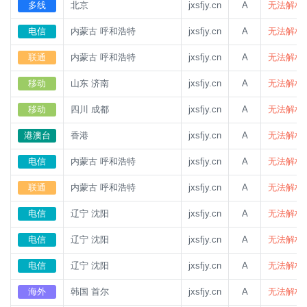
多线
北京
jxsfjy.cn
A
无法解析
电信
内蒙古 呼和浩特
jxsfjy.cn
A
无法解析
联通
内蒙古 呼和浩特
jxsfjy.cn
A
无法解析
移动
山东 济南
jxsfjy.cn
A
无法解析
移动
四川 成都
jxsfjy.cn
A
无法解析
港澳台
香港
jxsfjy.cn
A
无法解析
电信
内蒙古 呼和浩特
jxsfjy.cn
A
无法解析
联通
内蒙古 呼和浩特
jxsfjy.cn
A
无法解析
电信
辽宁 沈阳
jxsfjy.cn
A
无法解析
电信
辽宁 沈阳
jxsfjy.cn
A
无法解析
电信
辽宁 沈阳
jxsfjy.cn
A
无法解析
海外
韩国 首尔
jxsfjy.cn
A
无法解析