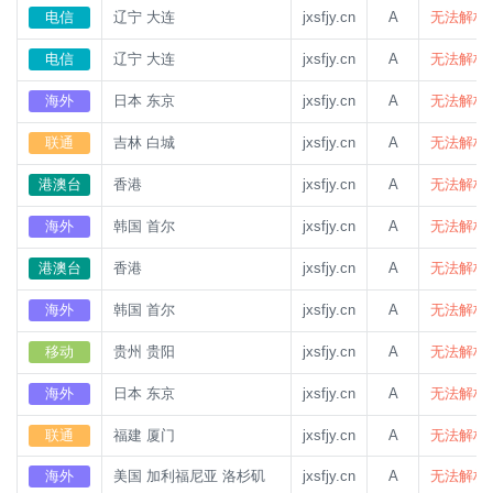
电信
辽宁 大连
jxsfjy.cn
A
无法解析
电信
辽宁 大连
jxsfjy.cn
A
无法解析
海外
日本 东京
jxsfjy.cn
A
无法解析
联通
吉林 白城
jxsfjy.cn
A
无法解析
港澳台
香港
jxsfjy.cn
A
无法解析
海外
韩国 首尔
jxsfjy.cn
A
无法解析
港澳台
香港
jxsfjy.cn
A
无法解析
海外
韩国 首尔
jxsfjy.cn
A
无法解析
移动
贵州 贵阳
jxsfjy.cn
A
无法解析
海外
日本 东京
jxsfjy.cn
A
无法解析
联通
福建 厦门
jxsfjy.cn
A
无法解析
海外
美国 加利福尼亚 洛杉矶
jxsfjy.cn
A
无法解析