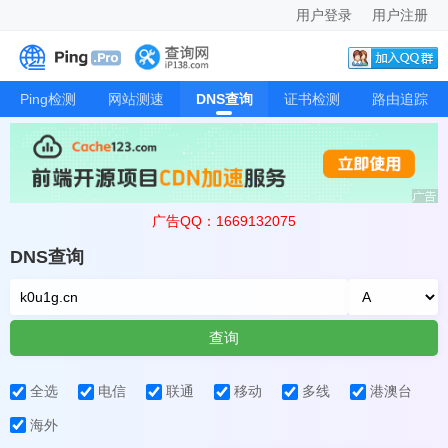
用户登录
用户注册
Ping检测
网站测速
DNS查询
证书检测
路由追踪
广告QQ：1669132075
DNS查询
查询
全选
电信
联通
移动
多线
港澳台
海外