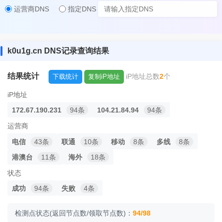
运营商DNS
指定DNS
k0u1g.cn DNS记录查询结果
结果统计
iP地址总数
2
个
下载统计
复制iP地址
iP地址
172.67.190.231
94条
104.21.84.94
94条
运营商
电信
43条
联通
10条
移动
8条
多线
8条
港澳台
11条
海外
18条
状态
成功
94条
失败
4条
检测点状态(返回节点数/领取节点数)：
94/98