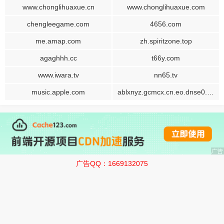
www.chonglihuaxue.cn
www.chonglihuaxue.com
chengleegame.com
4656.com
me.amap.com
zh.spiritzone.top
agaghhh.cc
t66y.com
www.iwara.tv
nn65.tv
music.apple.com
ablxnyz.gcmcx.cn.eo.dnse0.com
广告QQ：1669132075