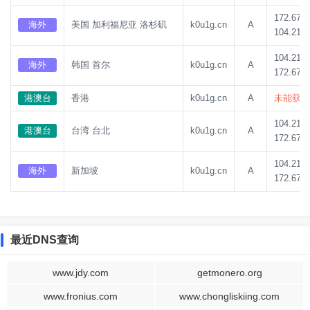
172.67.1
海外
美国 加利福尼亚 洛杉矶
k0u1g.cn
A
104.21.8
104.21.8
海外
韩国 首尔
k0u1g.cn
A
172.67.1
港澳台
香港
k0u1g.cn
A
未能获取
104.21.8
港澳台
台湾 台北
k0u1g.cn
A
172.67.1
104.21.8
海外
新加坡
k0u1g.cn
A
172.67.1
最近DNS查询
www.jdy.com
getmonero.org
www.fronius.com
www.chongliskiing.com