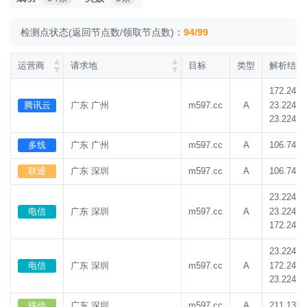
检测点状态(返回节点数/领取节点数)：
94/99
运营商
请求地
目标
类型
解析结果
172.247.
23.224.1
腾讯云
广东 广州
m597.cc
A
23.224.1
多线
广东 广州
m597.cc
A
106.74.2
联通
广东 深圳
m597.cc
A
106.74.2
23.224.1
23.224.1
电信
广东 深圳
m597.cc
A
172.247.
23.224.1
172.247.
电信
广东 深圳
m597.cc
A
23.224.1
移动
广东 深圳
m597.cc
A
211.139.