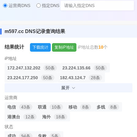
运营商DNS
指定DNS
m597.cc DNS记录查询结果
结果统计
iP地址总数
10
个
下载统计
复制iP地址
iP地址
172.247.132.202
50条
23.224.135.66
50条
23.224.177.250
50条
182.43.124.7
28条
106.74.25.198
10条
127.0.0.1
3条
展开
211.139.145.129
1条
183.252.183.98
1条
运营商
221.228.32.13
1条
111.31.192.110
1条
电信
43条
联通
10条
移动
8条
多线
8条
港澳台
12条
海外
18条
状态
成功
94条
失败
5条