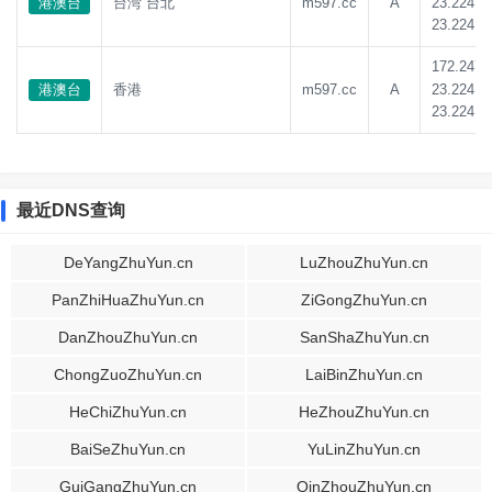
23.224.1
港澳台
台湾 台北
m597.cc
A
23.224.1
172.247.
23.224.1
港澳台
香港
m597.cc
A
23.224.1
最近DNS查询
DeYangZhuYun.cn
LuZhouZhuYun.cn
PanZhiHuaZhuYun.cn
ZiGongZhuYun.cn
DanZhouZhuYun.cn
SanShaZhuYun.cn
ChongZuoZhuYun.cn
LaiBinZhuYun.cn
HeChiZhuYun.cn
HeZhouZhuYun.cn
BaiSeZhuYun.cn
YuLinZhuYun.cn
GuiGangZhuYun.cn
QinZhouZhuYun.cn