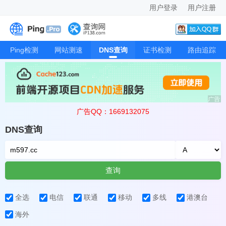
用户登录
用户注册
Ping检测
网站测速
DNS查询
证书检测
路由追踪
广告QQ：1669132075
DNS查询
查询
全选
电信
联通
移动
多线
港澳台
海外