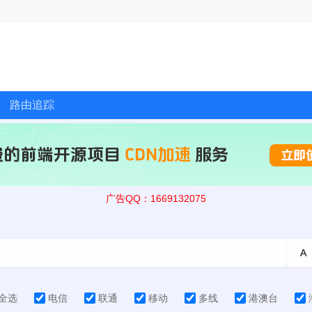
路由追踪
广告QQ：1669132075
全选
电信
联通
移动
多线
港澳台