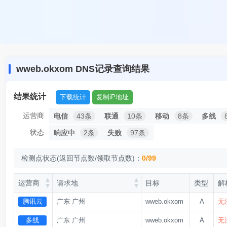
wweb.okxom DNS记录查询结果
结果统计
下载统计
复制iP地址
运营商
电信
43条
联通
10条
移动
8条
多线
状态
失败
99条
检测点状态(返回节点数/领取节点数)：
0/99
运营商
请求地
目标
类型
解
腾讯云
广东 广州
wweb.okxom
A
无
多线
广东 广州
wweb.okxom
A
无