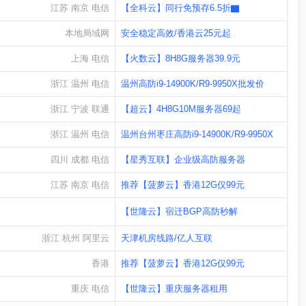
江苏 南京 电信
【全科云】同行免预存6.5折▇
本地局域网
安全稳定高效/香港云25元起
上海 电信
【火数云】8H8G服务器39.9元
浙江 温州 电信
温州高防i9-14900K/R9-9950X批发价
浙江 宁波 联通
【超云】4H8G10M服务器69起
浙江 温州 电信
温州台州枣庄高防i9-14900K/R9-9950X
四川 成都 电信
【星秀互联】企业级高防服务器
江苏 南京 电信
推荐【菠萝云】香港12G仅99元
浙江 杭州 阿里云
【世隆云】宿迁BGP高防秒解
浙江 杭州 阿里云
天津机房线路/亿人互联
香港
推荐【菠萝云】香港12G仅99元
重庆 电信
【世隆云】重庆服务器租用