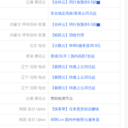
泛播 腾讯云
【全科云】同行免预存6.5折▇
浙江 杭州 阿里云
安全稳定高效/香港云25元起
内蒙古 呼和浩特 联通
【全科云】同行免预存6.5折▇
内蒙古 呼和浩特 联通
【鲸跃云】招收代理
北京 电信
【火数云】8H8G服务器39.9元
香港 腾讯云
香港15/月丨国内高防7折起
辽宁 沈阳 电信
【紫橙云】特惠上云20元起
辽宁 沈阳 电信
【紫橙云】特惠上云20元起
辽宁 沈阳 电信
【紫橙云】特惠上云20元起
泛播 腾讯云
赞助检测节点
韩国 首尔 Uplus
【快客帮】任务悬赏创业赚钱
韩国 首尔 Uplus
4090.cn 国内外物理/云服务器
泛播 腾讯云
IDC托管选悍铭,IP 带宽都便宜