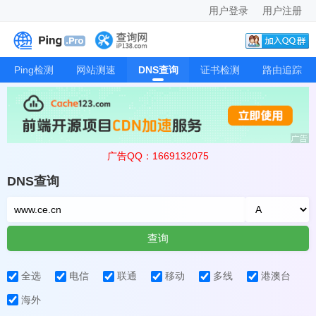
用户登录
用户注册
Ping检测
网站测速
DNS查询
证书检测
路由追踪
广告QQ：1669132075
DNS查询
查询
全选
电信
联通
移动
多线
港澳台
海外