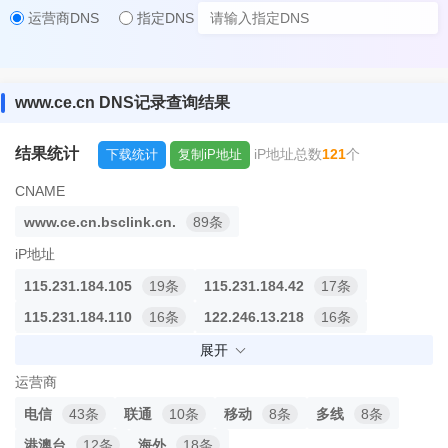
运营商DNS
指定DNS
www.ce.cn DNS记录查询结果
结果统计
iP地址总数
121
个
下载统计
复制iP地址
CNAME
www.ce.cn.bsclink.cn.
89条
iP地址
115.231.184.105
19条
115.231.184.42
17条
115.231.184.110
16条
122.246.13.218
16条
115.231.184.123
15条
115.231.184.77
15条
展开
115.231.184.20
14条
115.231.184.117
14条
运营商
115.231.184.108
13条
156.238.128.5
10条
电信
43条
联通
10条
移动
8条
多线
8条
156.238.128.3
10条
156.238.128.7
10条
港澳台
12条
海外
18条