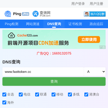
用户登录
用户注册
Ping检测
网站测速
DNS查询
证书检测
路由追踪
广告QQ：1669132075
DNS查询
查询
全选
电信
联通
移动
多线
港澳台
海外