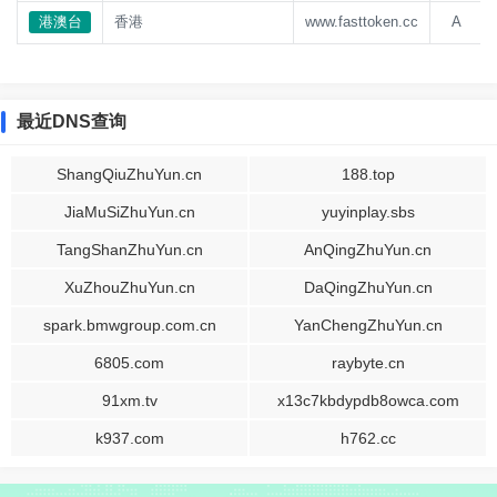
港澳台
香港
www.fasttoken.cc
A
最近DNS查询
ShangQiuZhuYun.cn
188.top
JiaMuSiZhuYun.cn
yuyinplay.sbs
TangShanZhuYun.cn
AnQingZhuYun.cn
XuZhouZhuYun.cn
DaQingZhuYun.cn
spark.bmwgroup.com.cn
YanChengZhuYun.cn
6805.com
raybyte.cn
91xm.tv
x13c7kbdypdb8owca.com
k937.com
h762.cc