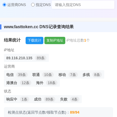
运营商DNS
指定DNS
www.fasttoken.cc DNS记录查询结果
结果统计
iP地址总数
1
个
下载统计
复制iP地址
iP地址
89.116.210.135
89条
运营商
电信
39条
联通
10条
移动
7条
多线
8条
港澳台
12条
海外
18条
状态
响应中
1条
成功
89条
失败
4条
检测点状态(返回节点数/领取节点数)：
89/94